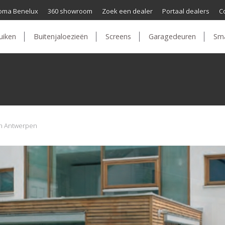
oma Benelux
360 showroom
Zoek een dealer
Portaal dealers
C
uiken
Buitenjaloezieën
Screens
Garagedeuren
Sm
en Antwerpen