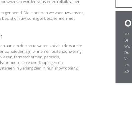
 bouwwerken worden venster én rolluik samen
iken genoemd. Die monteren we voor uw venster,
s beslist om uw woning te beschermen met
O
n
Ma
Di
den aan om de zon te weren zodat u de warmte
Wo
en aanbieden zijn binnen en buitenzonwering
Do
markiezen, terrasschermen, parasols,
Vr
alschermen, serre overkappingen en
Za
ystemen in werking zien in hun showroom? Zij
Zo