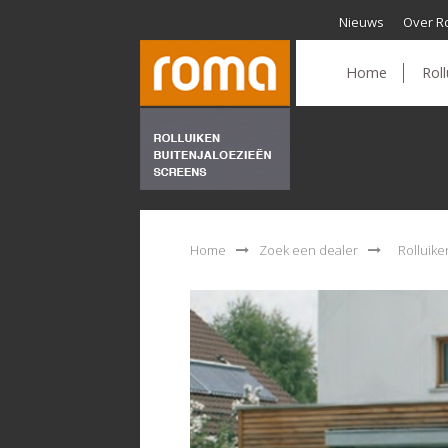
Nieuws
Over R
Home
Roll
Home
Zoek een dealer
Rolluik