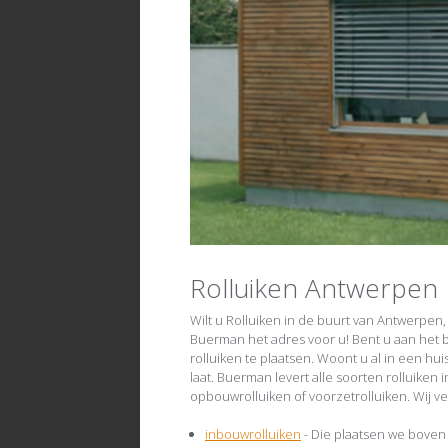
Rolluiken Antwerpen
Wilt u Rolluiken in de buurt van Antwerpe
Buerman het adres voor u! Bent u aan het
rolluiken te plaatsen. Woont u al in een hui
laat. Buerman levert alle soorten rolluiken
opbouwrolluiken of voorzetrolluiken. Wij v
inbouwrolluiken
- Die plaatsen we boven o