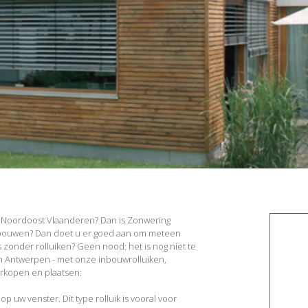
n, Noordoost Vlaanderen? Dan is Zonwering
 bouwen? Dan doet u er goed aan om meteen
s zonder rolluiken? Geen nood: het is nog niet te
 in Antwerpen - met onze inbouwrolluiken,
erkopen en plaatsen:
p uw venster. Dit type rolluik is vooral voor