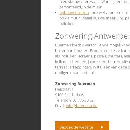
nieuwbouw interessant. Want tijdens de
gemonteerd, in de muur.
opbouwrolluiken
- ook wel voorzetrollu
op de muur. Ideaal dus wanneer u nu pa
rolluiken.
Zonwering Antwerpe
Buerman biedt u verschillende mogelijkhe
buiten kan houden. Producten die ze kunn
als: rolluiken, screens, plissé’s, shutters, 
knikarmschermen, jaloezieën, horren, uitv
terrasoverkappingen. Wilt u één van deze s
nodigen u van harte uit.
Zonwering Buerman
Heistraat 1
9100 Sint-Niklaas
Telefoon: 03 776 30 62
Email:
info@buerman.be
Bezoek de website