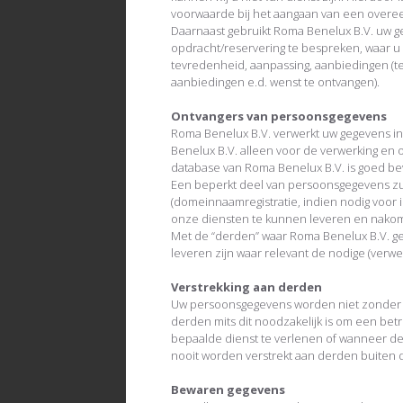
voorwaarde bij het aangaan van een overe
Daarnaast gebruikt Roma Benelux B.V. uw 
opdracht/reservering te bespreken, waar u w
tevredenheid, aanpassing, aanbiedingen (t
aanbiedingen e.d. wenst te ontvangen).
Ontvangers van persoonsgegevens
Roma Benelux B.V. verwerkt uw gegevens in
Benelux B.V. alleen voor de verwerking en
database van Roma Benelux B.V. is goed be
Een beperkt deel van persoonsgegevens zu
(domeinnaamregistratie, indien nodig voor 
onze diensten te kunnen leveren en nako
Met de “derden” waar Roma Benelux B.V. g
leveren zijn waar relevant de nodige (verw
Verstrekking aan derden
Uw persoonsgegevens worden niet zonder u
derden mits dit noodzakelijk is om een bet
bepaalde dienst te verlenen of wanneer de
nooit worden verstrekt aan derden buiten 
Bewaren gegevens