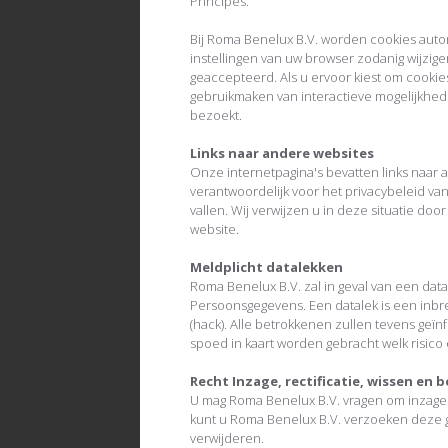
Principes.
Bij Roma Benelux B.V. worden cookies auto
instellingen van uw browser zodanig wijzig
geaccepteerd. Als u ervoor kiest om cookies 
gebruikmaken van interactieve mogelijkhed
bezoekt.
Links naar andere websites
Onze internetpagina's bevatten links naar 
verantwoordelijk voor het privacybeleid va
vallen. Wij verwijzen u in deze situatie doo
website.
Meldplicht datalekken
Roma Benelux B.V. zal in geval van een data
Persoonsgegevens. Een datalek is een inbr
(hack). Alle betrokkenen zullen tevens geï
spoed in kaart worden gebracht welk risico
Recht Inzage, rectificatie, wissen en 
U mag Roma Benelux B.V. vragen om inzage 
kunt u Roma Benelux B.V. verzoeken deze ge
verwijderen.