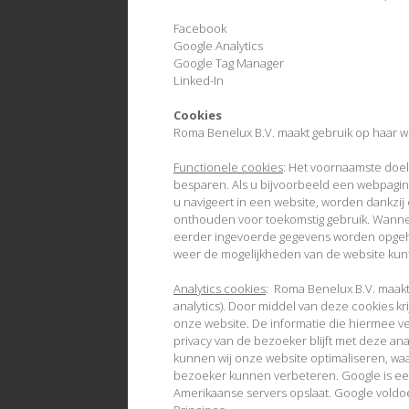
Facebook
Google Analytics
Google Tag Manager
Linked-In
Cookies
Roma Benelux B.V. maakt gebruik op haar w
Functionele cookies
: Het voornaamste doel 
besparen. Als u bijvoorbeeld een webpagin
u navigeert in een website, worden dankzij
onthouden voor toekomstig gebruik. Wanne
eerder ingevoerde gegevens worden opgeh
weer de mogelijkheden van de website kunt 
Analytics cookies
: Roma Benelux B.V. maakt
analytics). Door middel van deze cookies kri
onze website. De informatie die hiermee v
privacy van de bezoeker blijft met deze an
kunnen wij onze website optimaliseren, waa
bezoeker kunnen verbeteren. Google is een
Amerikaanse servers opslaat. Google voldo