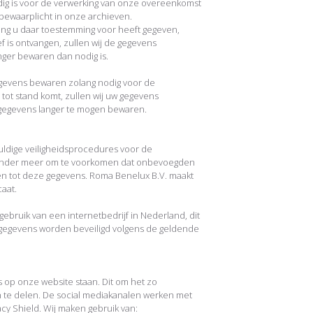
ig is voor de verwerking van onze overeenkomst
 bewaarplicht in onze archieven.
g u daar toestemming voor heeft gegeven,
f is ontvangen, zullen wij de gegevens
nger bewaren dan nodig is.
gegevens bewaren zolang nodig voor de
e tot stand komt, zullen wij uw gegevens
gegevens langer te mogen bewaren.
uldige veiligheidsprocedures voor de
 onder meer om te voorkomen dat onbevoegden
n tot deze gegevens. Roma Benelux B.V. maakt
caat.
ebruik van een internetbedrijf in Nederland, dit
w gegevens worden beveiligd volgens de geldende
 op onze website staan. Dit om het zo
n te delen. De social mediakanalen werken met
cy Shield. Wij maken gebruik van: