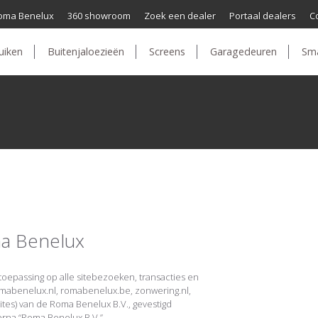
oma Benelux
360 showroom
Zoek een dealer
Portaal dealers
C
uiken
Buitenjaloezieën
Screens
Garagedeuren
Sm
ma Benelux
toepassing op alle sitebezoeken, transacties en
mabenelux.nl, romabenelux.be, zonwering.nl,
tes) van de Roma Benelux B.V., gevestigd
na “Roma Benelux B.V.”.