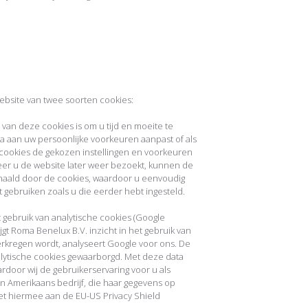
ebsite van twee soorten cookies:
van deze cookies is om u tijd en moeite te
a aan uw persoonlijke voorkeuren aanpast of als
 cookies de gekozen instellingen en voorkeuren
er u de website later weer bezoekt, kunnen de
aald door de cookies, waardoor u eenvoudig
gebruiken zoals u die eerder hebt ingesteld.
 gebruik van analytische cookies (Google
jgt Roma Benelux B.V. inzicht in het gebruik van
erkregen wordt, analyseert Google voor ons. De
alytische cookies gewaarborgd. Met deze data
rdoor wij de gebruikerservaring voor u als
 Amerikaans bedrijf, die haar gegevens op
et hiermee aan de EU-US Privacy Shield