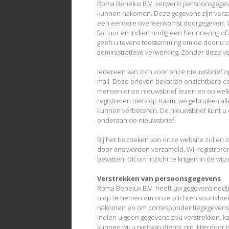
Roma Benelux B.V. verwerkt persoonsgegev
kunnen nakomen. Deze gegevens zijn verza
een eerdere overeenkomst doorgegeven. W
factuur en indien nodig een herinnering o
geeft u tevens toestemming om de door u 
administratieve verwerking. Zonder deze ver
Iedereen kan zich voor onze nieuwsbrief o
mail. Deze brieven bevatten onzichtbare 
mensen onze nieuwsbrief lezen en op welk
registreren niets op naam, we gebruiken a
kunnen verbeteren. De nieuwsbrief kunt u o
onderaan de nieuwsbrief.
Bij het bezoeken van onze website zulle
door ons worden verzameld. Wij registreren
bevatten. Dit om inzicht te krijgen in de wi
Verstrekken van persoonsgegevens
Roma Benelux B.V. heeft uw gegevens nodig
u op te nemen om onze plichten voortvloe
nakomen en om correspondentiegegevens o
Indien u geen gegevens zou verstrekken, k
kunnen wij u niet van dienst zijn. Hierdoo