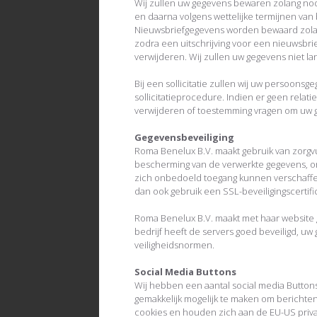
Wij zullen uw gegevens bewaren zolang nod
en daarna volgens wettelijke termijnen van
Nieuwsbriefgegevens worden bewaard zolan
zodra een uitschrijving voor een nieuwsbrie
verwijderen. Wij zullen uw gegevens niet la
Bij een sollicitatie zullen wij uw persoons
sollicitatieprocedure. Indien er geen relati
verwijderen of toestemming vragen om uw 
Gegevensbeveiliging
Roma Benelux B.V. maakt gebruik van zorgv
bescherming van de verwerkte gegevens,
zich onbedoeld toegang kunnen verschaffe
dan ook gebruik een SSL-beveiligingscertifi
Roma Benelux B.V. maakt met haar website g
bedrijf heeft de servers goed beveiligd, u
veiligheidsnormen.
Social Media Buttons
Wij hebben een aantal social media Buttons
gemakkelijk mogelijk te maken om berichte
cookies en houden zich aan de EU-US priva