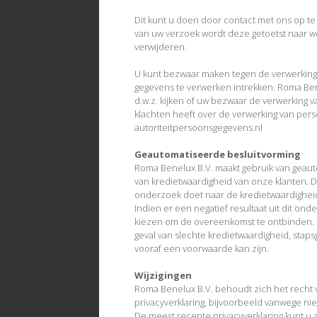
Dit kunt u doen door contact met ons op t
van uw verzoek wordt deze getoetst naar w
verwijderen.
U kunt bezwaar maken tegen de verwerking
gegevens te verwerken intrekken. Roma Bene
d.w.z. kijken of uw bezwaar de verwerking v
klachten heeft over de verwerking van pers
autoriteitpersoonsgegevens.nl
Geautomatiseerde besluitvorming
Roma Benelux B.V. maakt gebruik van geaut
van kredietwaardigheid van onze klanten. D
onderzoek doet naar de kredietwaardighei
Indien er een negatief resultaat uit dit on
kiezen om de overeenkomst te ontbinden. R
geval van slechte kredietwaardigheid, stap
vooraf een voorwaarde kan zijn.
Wijzigingen
Roma Benelux B.V. behoudt zich het recht 
privacyverklaring, bijvoorbeeld vanwege nie
De meest recente privacyverklaring kunt u a