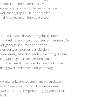
enkomst met Roma Benelux B.V..
gegevens om contact op te nemen om uw
ellicht prijs op zou kunnen stellen;
enzij u aangegeven heeft dat u geen
 een database, dit systeem gebruikt Roma
 ontwikkeling van onze producten en diensten. De
veiligd volgens Europese normen.
llen verstrekt worden aan derden
invordering), voor doeleinden die nodig zijn om
ming van de gemaakte overeenkomst.
ebruik van maakt om haar diensten te kunnen
erkings)overeenkomsten tot grondslag.
w uitdrukkelijke toestemming verstrekt aan
reffende overeenkomst uit te voeren, een
 wet dat vereist. Uw persoonsgegevens zullen
de EU.