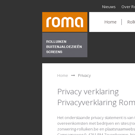
Nieuws
Over R
Home
Roll
Home
Privacy
Privacy verklaring
Privacyverklaring Ro
Het onderstaande privacy statement is van 
overeenkomsten met bedrijven en sites (ro
zonwering-rolluiken.be en plaatsnaamwebsi
Campagneweg 9, 4761 RM Zevenbergen, hier