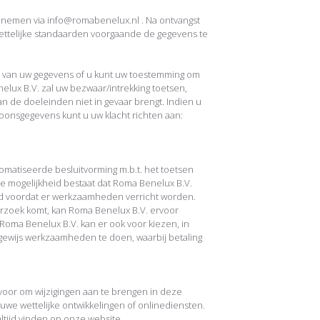
e nemen via info@romabenelux.nl . Na ontvangst
ettelijke standaarden voorgaande de gegevens te
 van uw gegevens of u kunt uw toestemming om
lux B.V. zal uw bezwaar/intrekking toetsen,
an de doeleinden niet in gevaar brengt. Indien u
oonsgegevens kunt u uw klacht richten aan:
omatiseerde besluitvorming m.b.t. het toetsen
e mogelijkheid bestaat dat Roma Benelux B.V.
d voordat er werkzaamheden verricht worden.
derzoek komt, kan Roma Benelux B.V. ervoor
oma Benelux B.V. kan er ook voor kiezen, in
sgewijs werkzaamheden te doen, waarbij betaling
voor om wijzigingen aan te brengen in deze
uwe wettelijke ontwikkelingen of onlinediensten.
ltijd vinden op onze website.