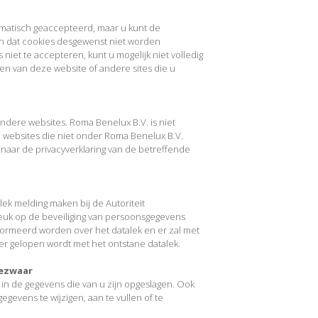
matisch geaccepteerd, maar u kunt de
en dat cookies desgewenst niet worden
niet te accepteren, kunt u mogelijk niet volledig
en van deze website of andere sites die u
andere websites. Roma Benelux B.V. is niet
n websites die niet onder Roma Benelux B.V.
r naar de privacyverklaring van de betreffende
lek melding maken bij de Autoriteit
euk op de beveiliging van persoonsgegevens
nformeerd worden over het datalek en er zal met
 er gelopen wordt met het ontstane datalek.
bezwaar
in de gegevens die van u zijn opgeslagen. Ook
gevens te wijzigen, aan te vullen of te