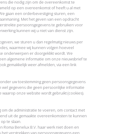
ens die nodig zijn om de overeenkomst te
meld op een overeenkomst of heeft u al met
e gaan een orderbevestiging sturen, een
f aanmaning. Met het geven van een opdracht
verstrekte persoonsgegevens te gebruiken voor
werking kunnen wij u niet van dienst zijn.
pgeven, we sturen u dan regelmatig nieuws per
codes, waarmee wij kunnen volgen hoeveel
e onderwerpen er doorgeklikt wordt. We
lleen algemene informatie om onze nieuwsbrief te
ok gemakkelijk weer afmelden, via een link
n zonder uw toestemming geen persoonsgegevens
 wel gegevens die geen persoonlijke informatie
jze waarop onze website wordt gebruikt (cookies).
 om de administratie te voeren, om contact met
iend uit de gemaakte overeenkomsten te kunnen
p te slaan.
an Roma Benelux B.V. haar werk niet doen en
r is het verstrekken van persoonsgegevens een