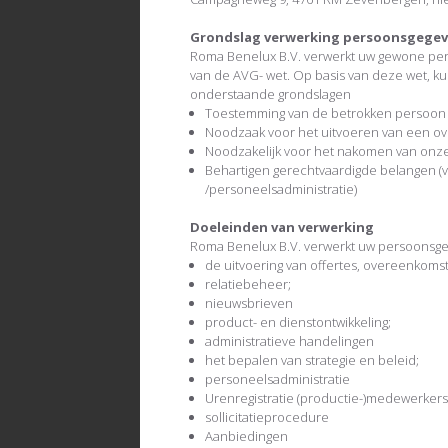
Grondslag verwerking persoonsgege
Roma Benelux B.V. verwerkt uw gewone per
van de AVG- wet. Op basis van deze wet, k
onderstaande grondslagen
Toestemming van de betrokken persoon
Noodzaak voor het uitvoeren van een o
Noodzakelijk voor het nakomen van onze 
Behartigen gerechtvaardigde belangen (
/personeelsadministratie)
Doeleinden van verwerking
Roma Benelux B.V. verwerkt uw persoonsge
de uitvoering van offertes, overeenkomst
relatiebeheer;
nieuwsbrieven
product- en dienstontwikkeling;
administratieve handelingen
het bepalen van strategie en beleid;
personeelsadministratie
Urenregistratie (productie-)medewerkers
sollicitatieprocedure
Aanbiedingen